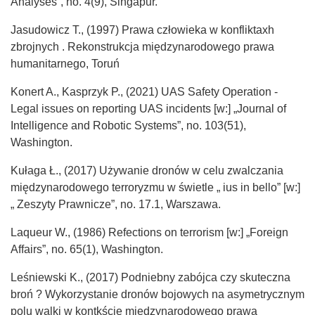
Analyses”, no. 4(9), Singapur.
Jasudowicz T., (1997) Prawa człowieka w konfliktaxh
zbrojnych . Rekonstrukcja międzynarodowego prawa
humanitarnego, Toruń
Konert A., Kasprzyk P., (2021) UAS Safety Operation -
Legal issues on reporting UAS incidents [w:] „Journal of
Intelligence and Robotic Systems”, no. 103(51),
Washington.
Kułaga Ł., (2017) Używanie dronów w celu zwalczania
międzynarodowego terroryzmu w świetle „ ius in bello” [w:]
„ Zeszyty Prawnicze”, no. 17.1, Warszawa.
Laqueur W., (1986) Refections on terrorism [w:] „Foreign
Affairs”, no. 65(1), Washington.
Leśniewski K., (2017) Podniebny zabójca czy skuteczna
broń ? Wykorzystanie dronów bojowych na asymetrycznym
polu walki w kontkście międzynarodowego prawa