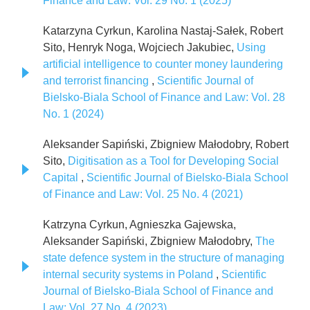
Finance and Law: Vol. 29 No. 1 (2025)
Katarzyna Cyrkun, Karolina Nastaj-Sałek, Robert
Sito, Henryk Noga, Wojciech Jakubiec,
Using
artificial intelligence to counter money laundering
and terrorist financing
,
Scientific Journal of
Bielsko-Biala School of Finance and Law: Vol. 28
No. 1 (2024)
Aleksander Sapiński, Zbigniew Małodobry, Robert
Sito,
Digitisation as a Tool for Developing Social
Capital
,
Scientific Journal of Bielsko-Biala School
of Finance and Law: Vol. 25 No. 4 (2021)
Katrzyna Cyrkun, Agnieszka Gajewska,
Aleksander Sapiński, Zbigniew Małodobry,
The
state defence system in the structure of managing
internal security systems in Poland
,
Scientific
Journal of Bielsko-Biala School of Finance and
Law: Vol. 27 No. 4 (2023)