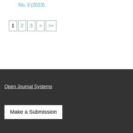
No. 3 (2023)
1
2
3
>
>>
Open Journal Systems
Make a Submission