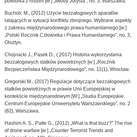
powtórka z historii [w:] „Młody Jurysta”, no. 3, Warszawa.
Bucholc M., (2012) Użycie bezzałogowych aparatów
latających w sytuacji konfliktu zbrojnego. Wybrane aspekty
z zakresu międzynarodowego prawa humanitarnego [w:]
„Polski Rocznik Człowieka i Prawa Humanitarnego”, no. 3,
Olsztyn.
Chojnacki J., Pasek D., ( 2017) Historia wykorzystania
bezzałogowych statków powietrznych [w:] „Rocznik
Bezpieczeństwa Międzynarodowego”, no. 11(1), Wrocław.
Gregorski M., (2017) Regulacje dotyczące bezzałogowych
statków powietrznych w prawie Unii Europejskiej w
kontekście międzynarodowym [W:] „Studia Europejskie.
Centrum Europejskie Uniwersytetu Warszawskiego”, no. 2
(82), Warszawa.
Hashim A. S., Patte G., (2012) „What is that buzz?” The rise
of drone warfare [w:] „Counter Terrorist Trends and